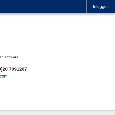
Inloggen
 en software
0)20 7091207
.com