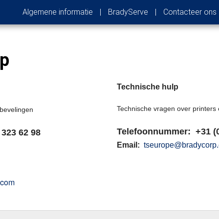
Algemene informatie
|
BradyServe
|
Contacteer ons
op
Technische hulp
Technische vragen over printers
nbevelingen
Telefoonnummer: +31 (
323 62 98
Email:
tseurope@bradycorp
.com